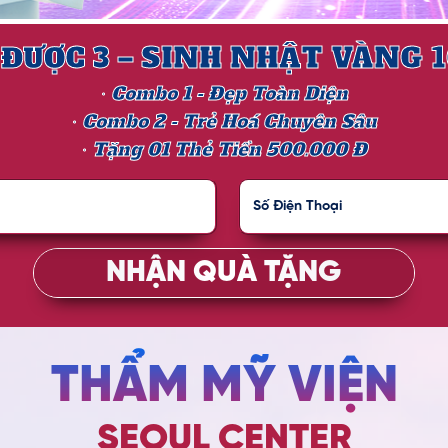
 ĐƯỢC 3 – SINH NHẬT VÀNG 
∙ Combo 1 - Đẹp Toàn Diện
∙ Combo 2 - Trẻ Hoá Chuyên Sâu
∙ Tặng 01 Thẻ Tiền 500.000 Đ
NHẬN QUÀ TẶNG
THẨM MỸ VIỆN
SEOUL CENTER