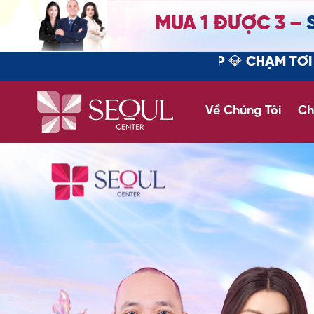
MUA 1 ĐƯỢC 3 –
R | ƯU ĐÃI VIP 💎 CHẠM TỚI VẺ ĐẸP HOÀN H
Về Chúng Tôi
Ch