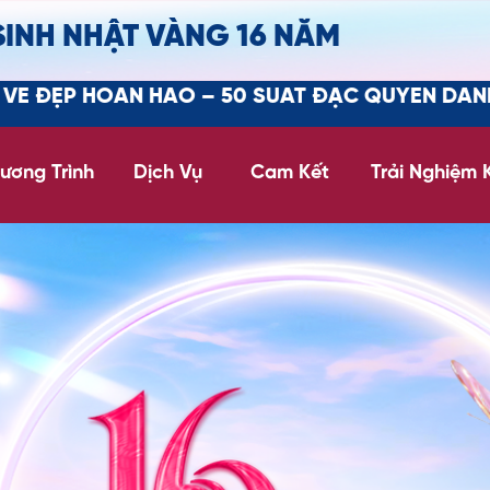
SINH NHẬT VÀNG 16 NĂM
ẢO – 50 SUẤT ĐẶC QUYỀN DÀNH CHO KHÁCH HÀN
ương Trình
Dịch Vụ
Cam Kết
Trải Nghiệm