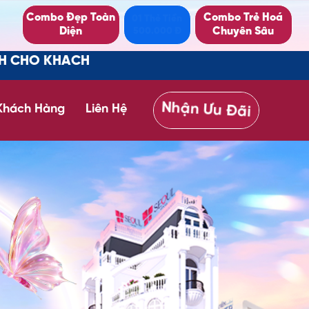
Combo Đẹp Toàn
Combo Trẻ Hoá
01 Thẻ Tiền
Diện
Chuyên Sâu
500.000 Đ
G TRONG KHU VỰC
Nhận Ưu Đãi
 Khách Hàng
Liên Hệ